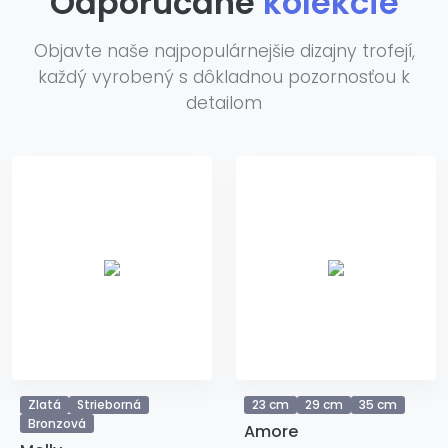
Odporúčané
kolekcie
Objavte naše najpopulárnejšie dizajny trofejí,
každý vyrobený s dôkladnou pozornosťou k
detailom
Zlatá
Strieborná
23 cm
29 cm
35 cm
Bronzová
Amore