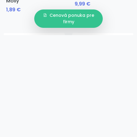
Molly
9,99 €
1,89 €
Cenová ponuka pre
firmy
26 cm
32,5 cm
36 cm
22.5 cm
27 cm
31.5 cm
42 cm
Rose
Goldness
6,99 €
21,97 €