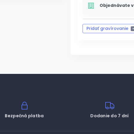
Objednávate v
Pridať gravírovanie
Zrušiť g
Bezpečná platba
Dodanie do 7 dní