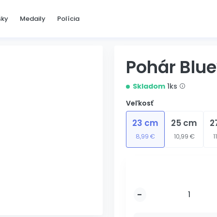
šky
Medaily
Polícia
Pohár Blu
Skladom
1ks
Veľkosť
23 cm
25 cm
2
8,99 €
10,99 €
1
-