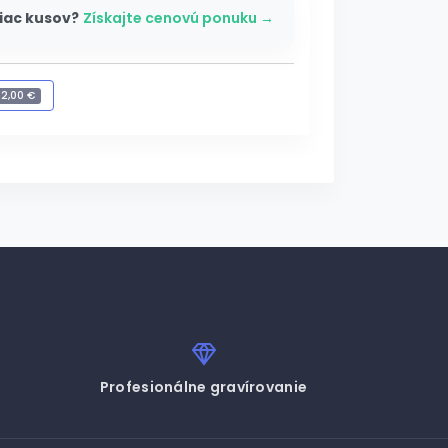
iac kusov?
Získajte cenovú ponuku →
+
2,00 €
ravírovanie
-
2,00 €
Profesionálne gravírovanie