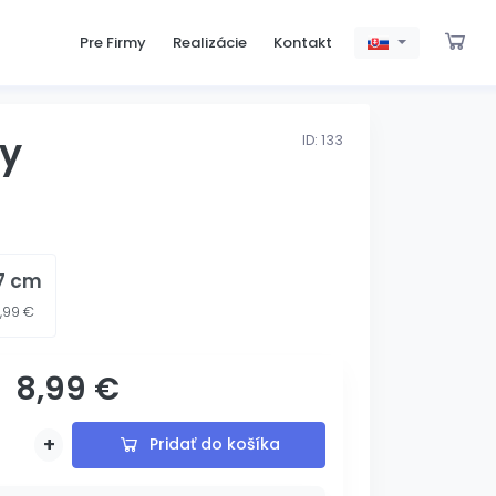
Pre Firmy
Realizácie
Kontakt
ey
ID: 133
7 cm
1,99 €
8,99 €
s gravírovaním
+
Pridať do košíka
Pridané
Pridávam...