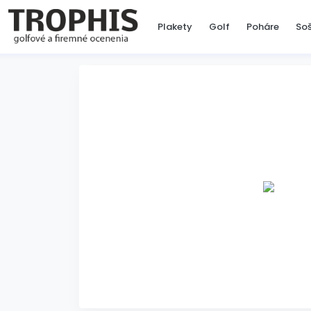
Plakety
Golf
Poháre
So