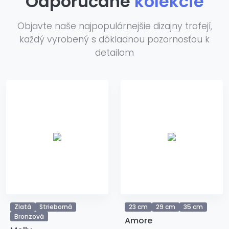
Odporúčané
kolekcie
Objavte naše najpopulárnejšie dizajny trofejí,
každý vyrobený s dôkladnou pozornosťou k
detailom
Zlatá
Strieborná
23 cm
29 cm
35 cm
Bronzová
Amore