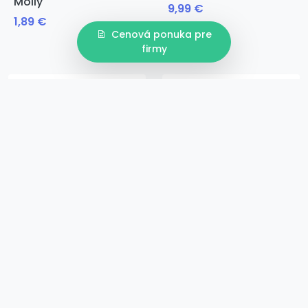
Molly
9,99 €
1,89 €
Cenová ponuka pre
firmy
26 cm
32,5 cm
36 cm
22.5 cm
27 cm
31.5 cm
42 cm
Rose
Goldness
6,99 €
21,97 €