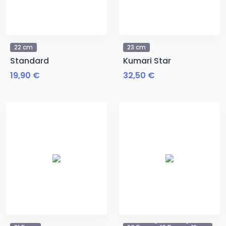
22 cm
23 cm
Standard
Kumari Star
19,90 €
32,50 €