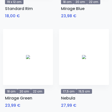
19 x 12 cm
18 cm
20 cm
22 cm
Standard Rim
Mirage Blue
18,00 €
23,98 €
18 cm
20 cm
22 cm
17,5 cm
19,5 cm
Mirage Green
Nebula
23,99 €
27,99 €