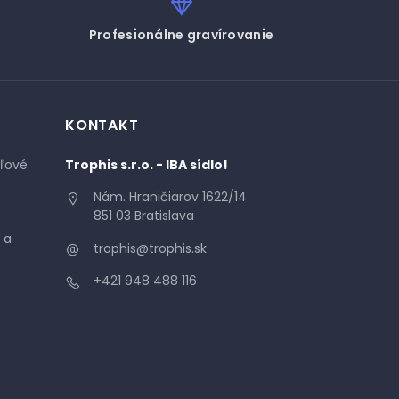
Profesionálne gravírovanie
KONTAKT
áľové
Trophis s.r.o. - IBA sídlo!
Nám. Hraničiarov 1622/14
851 03 Bratislava
 a
trophis@trophis.sk
+421 948 488 116