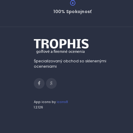
100% Spokojnosť
Špecializovaný obchod so sklenenými
oceneniami
App icons by
icons8
1.2.126