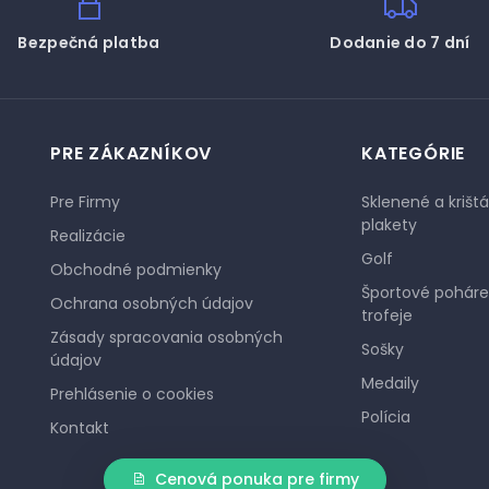
Bezpečná platba
Dodanie do 7 dní
PRE ZÁKAZNÍKOV
KATEGÓRIE
Pre Firmy
Sklenené a krišt
plakety
Realizácie
Golf
Obchodné podmienky
Športové poháre
Ochrana osobných údajov
trofeje
Zásady spracovania osobných
Sošky
údajov
Medaily
Prehlásenie o cookies
Polícia
Kontakt
Cenová ponuka pre firmy