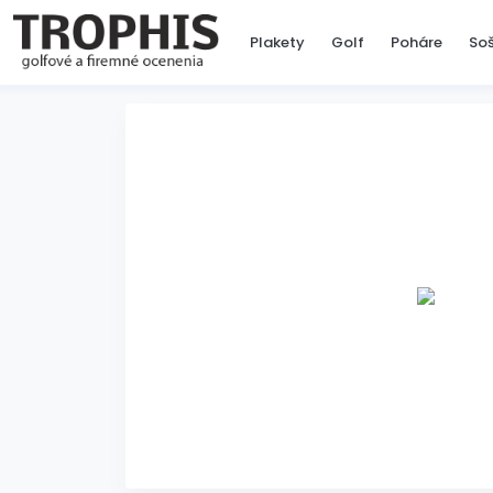
Plakety
Golf
Poháre
So