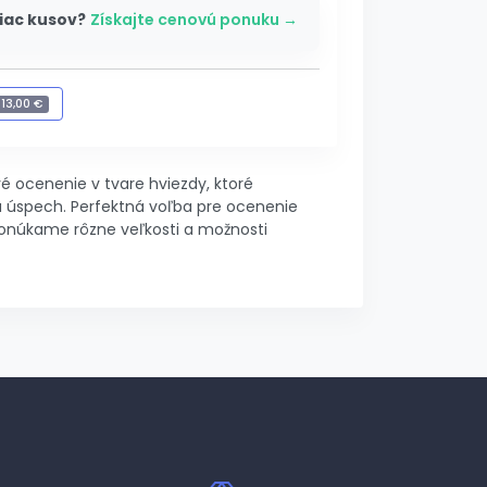
iac kusov?
Získajte cenovú ponuku →
+
13,00 €
gravírovanie
-
13,00 €
ivé ocenenie v tvare hviezdy, ktoré
 úspech. Perfektná voľba pre ocenenie
 Ponúkame rôzne veľkosti a možnosti