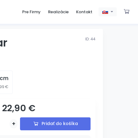
Pre Firmy
Realizácie
Kontakt
ar
ID: 44
 cm
99 €
22,90 €
s gravírovaním
+
Pridať do košíka
Pridané
Pridávam...