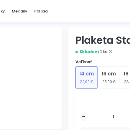
šky
Medaily
Polícia
Plaketa St
Skladom
2ks
Veľkosť
14 cm
16 cm
18
22,90 €
25,90 €
28,
-