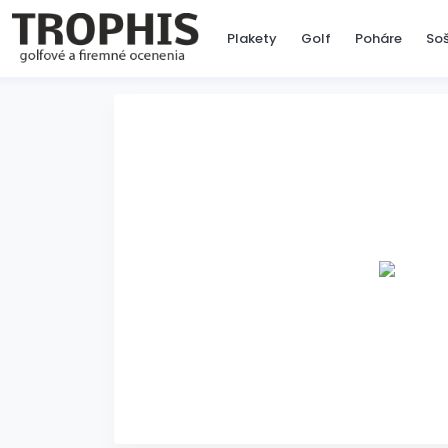
Plakety
Golf
Poháre
So