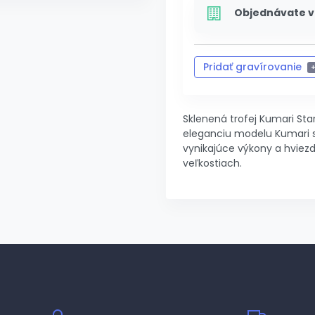
Objednávate v
Pridať gravírovanie
Zrušiť 
Sklenená trofej Kumari Sta
eleganciu modelu Kumari 
vynikajúce výkony a hviez
veľkostiach.