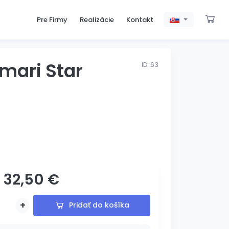
Pre Firmy
Realizácie
Kontakt
mari Star
ID: 63
32,50 €
s gravírovaním
+
Pridať do košíka
Pridané
Pridávam...