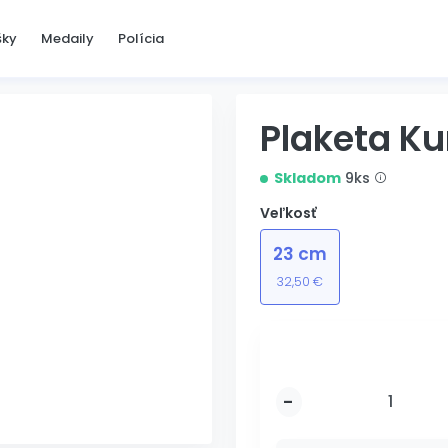
šky
Medaily
Polícia
Plaketa Ku
Skladom
9ks
Veľkosť
23 cm
32,50 €
-