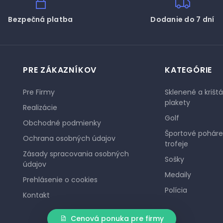
Bezpečná platba
Dodanie do 7 dní
PRE ZÁKAZNÍKOV
KATEGÓRIE
Pre Firmy
Sklenené a krišt
plakety
Realizácie
Golf
Obchodné podmienky
Športové poháre
Ochrana osobných údajov
trofeje
Zásady spracovania osobných
Sošky
údajov
Medaily
Prehlásenie o cookies
Polícia
Kontakt
Cenová ponuka pre firmy