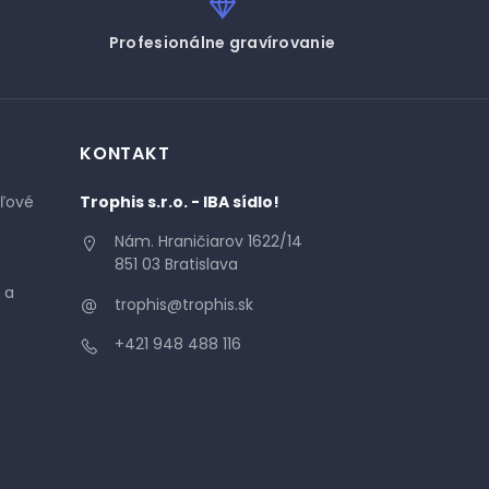
Profesionálne gravírovanie
KONTAKT
áľové
Trophis s.r.o. - IBA sídlo!
Nám. Hraničiarov 1622/14
851 03 Bratislava
 a
trophis@trophis.sk
+421 948 488 116