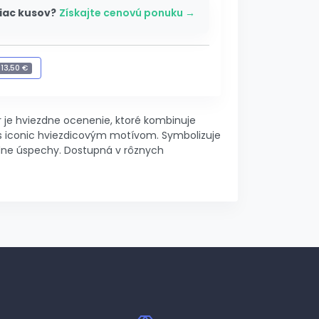
iac kusov?
Získajte cenovú ponuku →
+
13,50 €
gravírovanie
-
13,50 €
r je hviezdne ocenenie, ktoré kombinuje
s iconic hviezdicovým motívom. Symbolizuje
dne úspechy. Dostupná v rôznych