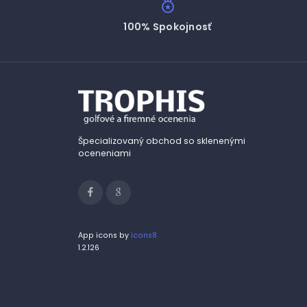
100% Spokojnosť
Špecializovaný obchod so sklenenými
oceneniami
App icons by
icons8
1.2.126