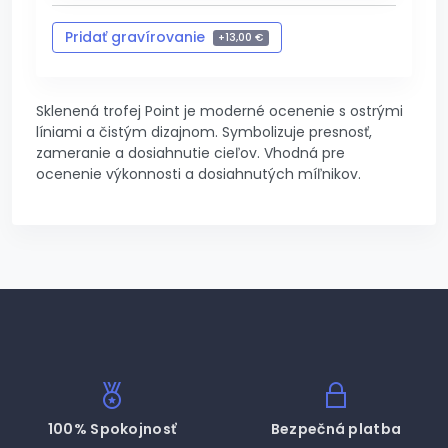
Pridať gravírovanie
+
13,00 €
Zrušiť gravírovanie
-
13,00 €
Sklenená trofej Point je moderné ocenenie s ostrými
líniami a čistým dizajnom. Symbolizuje presnosť,
zameranie a dosiahnutie cieľov. Vhodná pre
ocenenie výkonnosti a dosiahnutých míľnikov.
100% Spokojnosť
Bezpečná platba