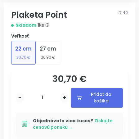
Plaketa Point
ID: 40
Skladom
1ks
Veľkosť
22 cm
27 cm
30,70 €
36,90 €
30,70 €
s gravírovaním
Pridať do
-
+
košíka
Pridané
Pridávam...
Objednávate viac kusov?
Získajte
cenovú ponuku →