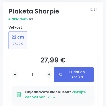
Plaketa Sharpie
ID: 54
Skladom
1ks
Veľkosť
22 cm
27,99 €
27,99 €
s gravírovaním
Pridať do
-
+
košíka
Pridané
Pridávam...
Objednávate viac kusov?
Získajte
cenovú ponuku →