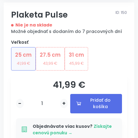
Plaketa Pulse
ID: 150
Nie je na sklade
Možné objednať s dodaním do 7 pracovných dní
Veľkosť
25 cm
27.5 cm
31 cm
41,99 €
43,99 €
45,99 €
41,99 €
s gravírovaním
Pridať do
-
+
košíka
Pridané
Pridávam...
Objednávate viac kusov?
Získajte
cenovú ponuku →