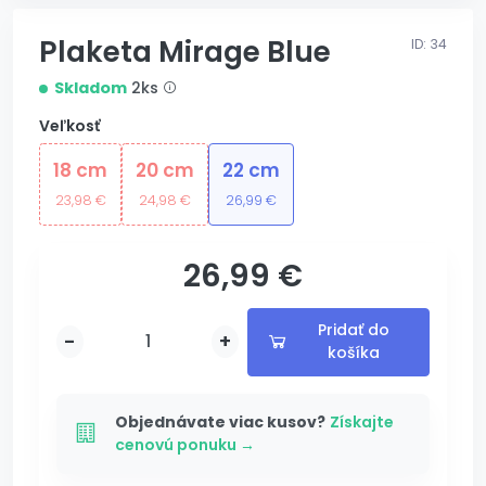
Plaketa Mirage Blue
ID: 34
Skladom
2ks
Veľkosť
18 cm
20 cm
22 cm
23,98 €
24,98 €
26,99 €
26,99 €
s gravírovaním
Pridať do
-
+
košíka
Pridané
Pridávam...
Objednávate viac kusov?
Získajte
cenovú ponuku →