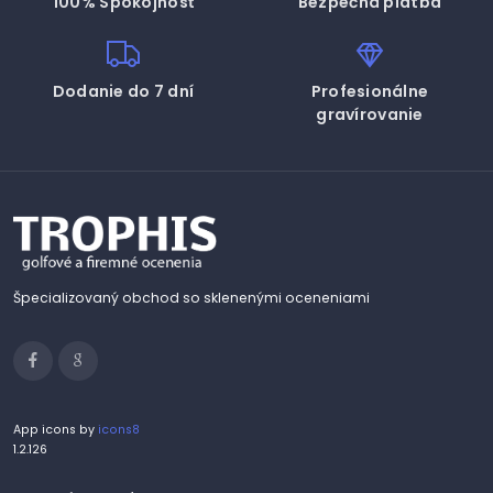
100% Spokojnosť
Bezpečná platba
Dodanie do 7 dní
Profesionálne
gravírovanie
Špecializovaný obchod so sklenenými oceneniami
App icons by
icons8
1.2.126