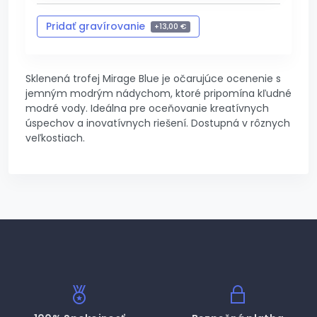
Pridať gravírovanie
+
13,00 €
Zrušiť gravírovanie
-
13,00 €
Sklenená trofej Mirage Blue je očarujúce ocenenie s
jemným modrým nádychom, ktoré pripomína kľudné
modré vody. Ideálna pre oceňovanie kreatívnych
úspechov a inovatívnych riešení. Dostupná v rôznych
veľkostiach.