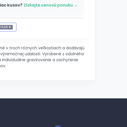
iac kusov?
Získajte cenovú ponuku →
+
13,00 €
gravírovanie
-
13,00 €
pné v troch rôznych veľkostiach a dodávajú
výnimočnej udalosti. Vyrobené z odolného
a individuálne gravírovanie a zachytenie
ov.