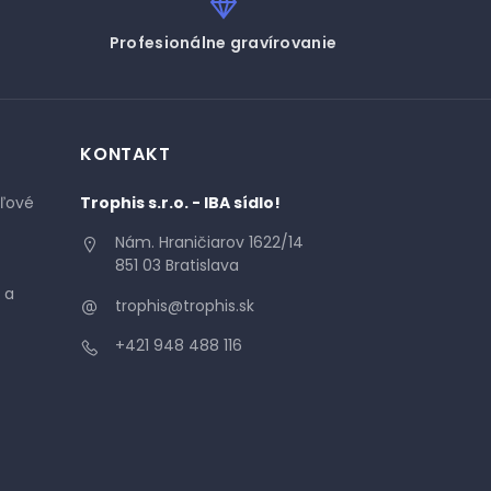
Profesionálne gravírovanie
KONTAKT
áľové
Trophis s.r.o. - IBA sídlo!
Nám. Hraničiarov 1622/14
851 03 Bratislava
 a
trophis@trophis.sk
+421 948 488 116