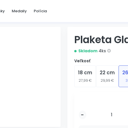
šky
Medaily
Polícia
Plaketa Gl
Skladom
4ks
Veľkosť
18 cm
22 cm
26
27,99 €
29,99 €
3
-