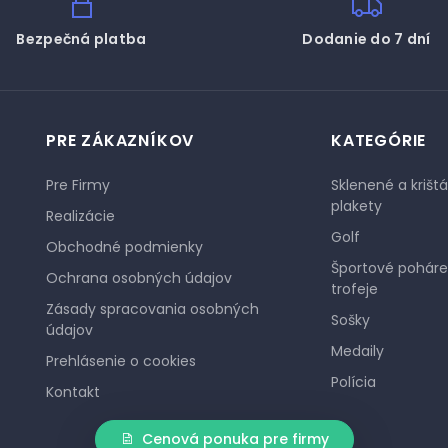
Bezpečná platba
Dodanie do 7 dní
PRE ZÁKAZNÍKOV
KATEGÓRIE
Pre Firmy
Sklenené a krišt
plakety
Realizácie
Golf
Obchodné podmienky
Športové poháre
Ochrana osobných údajov
trofeje
Zásady spracovania osobných
Sošky
údajov
Medaily
Prehlásenie o cookies
Polícia
Kontakt
Cenová ponuka pre firmy