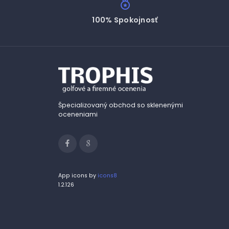
100% Spokojnosť
Špecializovaný obchod so sklenenými
oceneniami
App icons by
icons8
1.2.126