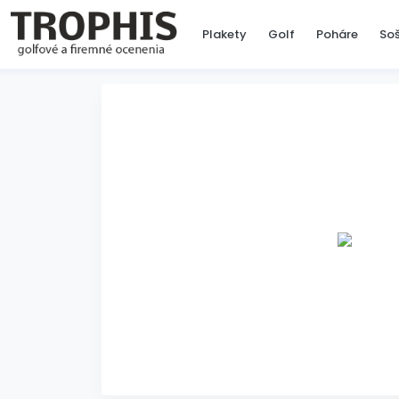
Plakety
Golf
Poháre
So