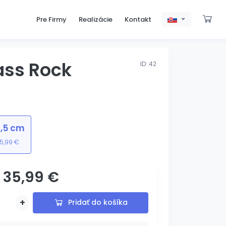
Pre Firmy
Realizácie
Kontakt
ass Rock
ID: 42
,5 cm
5,99 €
35,99 €
s gravírovaním
+
Pridať do košíka
Pridané
Pridávam...