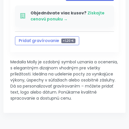
Pridané
Pridávam...
Objednávate viac kusov?
Získajte
cenovú ponuku →
Pridať gravírovanie
+
1,20 €
Zrušiť gravírovanie
-
1,20 €
Medaila Molly je ozdobný symbol uznania a ocenenia,
s elegantným dizajnom vhodným pre všetky
príležitosti. Ideálna na udelenie pocty za vynikajúce
výkony, úspechy v súťažiach alebo osobitné zásluhy.
Dá sa personalizovať gravírovaním – môžete pridať
text, logo alebo dátum. Ponúkame kvalitné
spracovanie a dostupnú cenu.