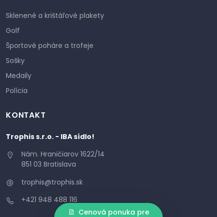
Sklenené a krištáľové plakety
Golf
Športové poháre a trofeje
Sošky
Medaily
Polícia
KONTAKT
Trophis s.r.o. - IBA sídlo!
Nám. Hraničiarov 1622/14
851 03 Bratislava
trophis@trophis.sk
+421 948 488 116
Cenová ponuka pre