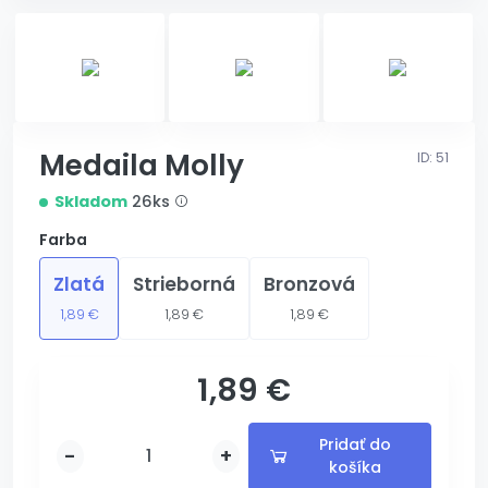
Medaila Molly
ID: 51
Skladom
26ks
Farba
Zlatá
Strieborná
Bronzová
1,89 €
1,89 €
1,89 €
1,89 €
s gravírovaním
Pridať do
-
+
košíka