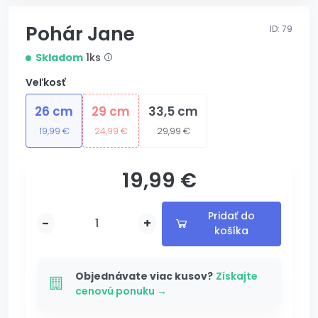
Pohár Jane
ID: 79
Skladom
1ks
Veľkosť
26 cm
29 cm
33,5 cm
19,99 €
24,99 €
29,99 €
19,99 €
s gravírovaním
Pridať do
-
+
košíka
Pridané
Pridávam...
Objednávate viac kusov?
Získajte
cenovú ponuku →