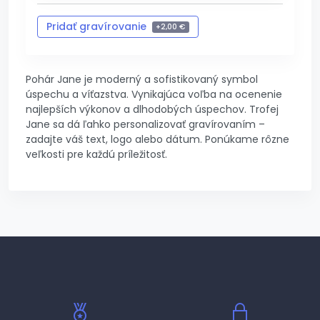
Pridať gravírovanie
+
2,00 €
Zrušiť gravírovanie
-
2,00 €
Pohár Jane je moderný a sofistikovaný symbol
úspechu a víťazstva. Vynikajúca voľba na ocenenie
najlepších výkonov a dlhodobých úspechov. Trofej
Jane sa dá ľahko personalizovať gravírovaním –
zadajte váš text, logo alebo dátum. Ponúkame rôzne
veľkosti pre každú príležitosť.