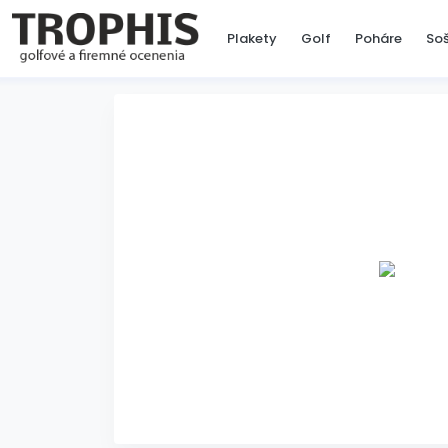
Plakety
Golf
Poháre
So