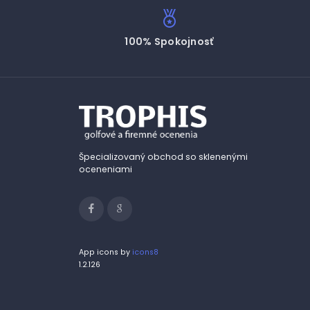
100% Spokojnosť
Špecializovaný obchod so sklenenými
oceneniami
App icons by
icons8
1.2.126