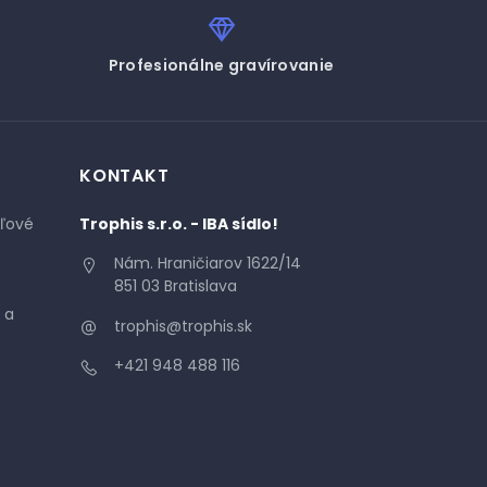
Profesionálne gravírovanie
KONTAKT
áľové
Trophis s.r.o. - IBA sídlo!
Nám. Hraničiarov 1622/14
851 03 Bratislava
 a
trophis@trophis.sk
+421 948 488 116