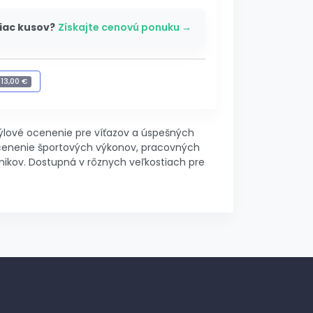
iac kusov?
Získajte cenovú ponuku →
+
13,00 €
gravírovanie
-
13,00 €
týlové ocenenie pre víťazov a úspešných
ocenenie športových výkonov, pracovných
ikov. Dostupná v rôznych veľkostiach pre