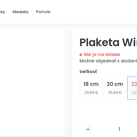
šky
Medaily
Polícia
Plaketa W
Nie je na sklade
Možné objednať s dodan
Veľkosť
18 cm
20 cm
2
29,99 €
33,99 €
38
-