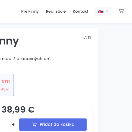
Pre Firmy
Realizácie
Kontakt
inny
ID: 19
ím do 7 pracovných dní
2 cm
,99 €
38,99 €
s gravírovaním
+
Pridať do košíka
Pridané
Pridávam...